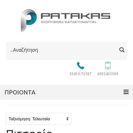
25410-73587
6932435509
ΠΡΟΙΟΝΤΑ