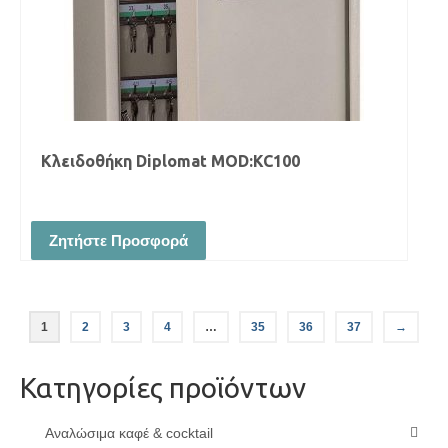
Κλειδοθήκη Diplomat MOD:KC100
Ζητήστε Προσφορά
1
2
3
4
…
35
36
37
→
Κατηγορίες προϊόντων
Αναλώσιμα καφέ & cocktail