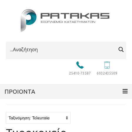
25410-73587
6932435509
ΠΡΟΙΟΝΤΑ