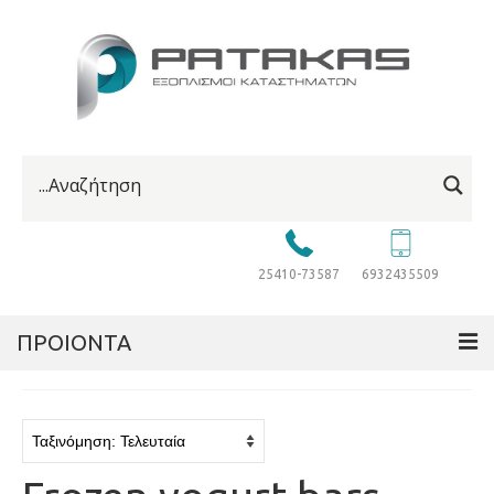
25410-73587
6932435509
ΠΡΟΙΟΝΤΑ