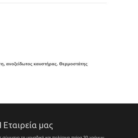
ωση, ανοξείδωτος καυστήρας. Θερμοστάτης
 Εταιρεία μας
 σύμμαχο τη μοναδική και πολύτιμη πείρα 30 χρόνων