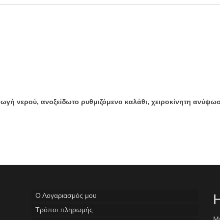
αγωγή νερού, ανοξείδωτο ρυθμιζόμενο καλάθι, χειροκίνητη ανύψ
Ο Λογαριασμός μου
Η
Tρόποι πληρωμής
Με