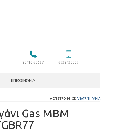
25410-73587
6932435509
ΕΠΙΚΟΙΝΩΝΊΑ
ΕΠΙΣΤΡΟΦΉ ΣΕ
ΑΝΑΤΡ.ΤΗΓΆΝΙΑ
γάνι Gas MBM
7GBR77