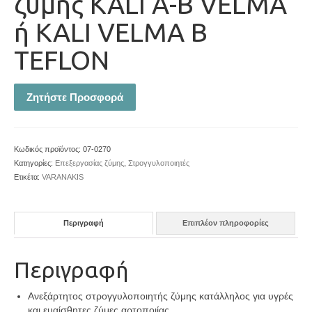
ζύμης KALI Α-B VELMA
ή KALI VELMA B
TEFLON
Ζητήστε Προσφορά
Κωδικός προϊόντος:
07-0270
Κατηγορίες:
Επεξεργασίας ζύμης
,
Στρογγυλοποιητές
Ετικέτα:
VARANAKIS
Περιγραφή
Επιπλέον πληροφορίες
Περιγραφή
Ανεξάρτητος στρογγυλοποιητής ζύμης κατάλληλος για υγρές
και ευαίσθητες ζύμες αρτοποιίας.