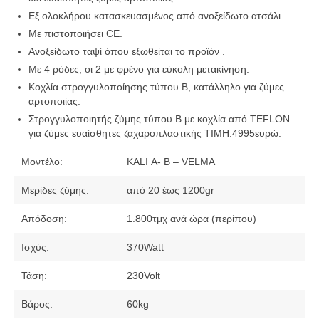
Εξ ολοκλήρου κατασκευασμένος από ανοξείδωτο ατσάλι.
Με πιστοποιήσει CE.
Ανοξείδωτο ταψί όπου εξωθείται το προϊόν .
Με 4 ρόδες, οι 2 με φρένο για εύκολη μετακίνηση.
Κοχλία στρογγυλοποίησης τύπου Β, κατάλληλο για ζύμες
αρτοποιίας.
Στρογγυλοποιητής ζύμης τύπου Β με κοχλία από TEFLON
για ζύμες ευαίσθητες ζαχαροπλαστικής ΤΙΜΗ:4995ευρώ.
Μοντέλο:
KALI Α- B – VELMA
Μερίδες ζύμης:
από 20 έως 1200gr
Απόδοση:
1.800τμχ ανά ώρα (περίπου)
Ισχύς:
370Watt
Τάση:
230Volt
Βάρος:
60kg