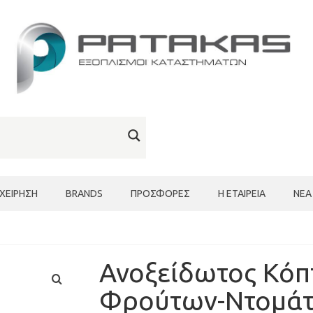
ΙΧΕΊΡΗΣΗ
BRANDS
ΠΡΟΣΦΟΡΈΣ
Η ΕΤΑΙΡΕΊΑ
ΝΈΑ
Ανοξείδωτος Κόπ
Φρούτων-Ντομάτα