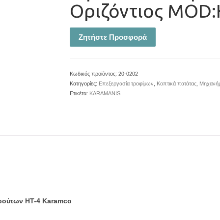
Οριζόντιος MOD:
Ζητήστε Προσφορά
Κωδικός προϊόντος:
20-0202
Κατηγορίες:
Επεξεργασία τροφίμων
,
Κοπτικά πατάτας
,
Μηχανήμ
Ετικέτα:
KARAMANIS
φρούτων HT-4 Karamco