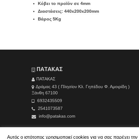
Κόβει το προïόν σε 4mm
Διαστάσεις: 440x200x200mm
Βάρος 5Kg
ΠΑΤΑΚΑΣ
ΠΑΤΑΚΑΣ
Δράμας 43 ( Πλησίον Κλ. Γηπέδου Φ. Αμοιρίδη )
Ξάνθη 67100
6932435509
2541073587
info@patakas.com
Αυτός ο ιστότοπος χρησιμοποιεί cookies για να σας παρέχει τ