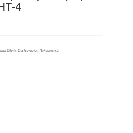
HΤ-4
ατα Ειδικής Επεξεργασίας
,
Πολυκοπτικά