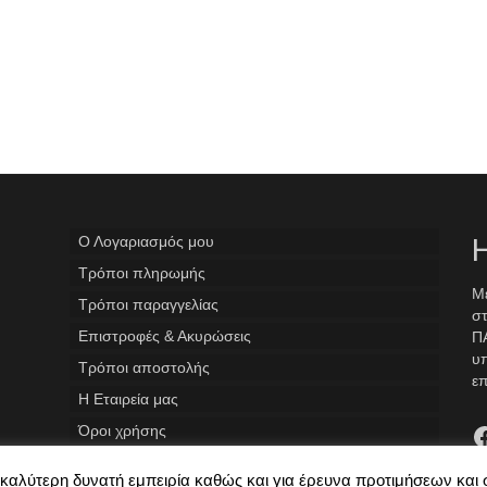
Ο Λογαριασμός μου
Η
Tρόποι πληρωμής
Με
Τρόποι παραγγελίας
στ
Επιστροφές & Ακυρώσεις
ΠΑ
υ
Τρόποι αποστολής
επ
Η Εταιρεία μας
F
Όροι χρήσης
ην καλύτερη δυνατή εμπειρία καθώς και για έρευνα προτιμήσεων και