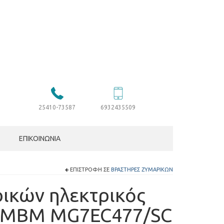
25410-73587
6932435509
ΕΠΙΚΟΙΝΩΝΊΑ
ΕΠΙΣΤΡΟΦΉ ΣΕ
ΒΡΑΣΤΉΡΕΣ ΖΥΜΑΡΙΚΏΝ
ικών ηλεκτρικός
 MBM MG7EC477/SC