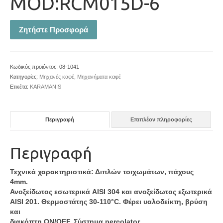
MOD:RCM015D-6
Ζητήστε Προσφορά
Κωδικός προϊόντος:
08-1041
Κατηγορίες:
Μηχανές καφέ
,
Μηχανήματα καφέ
Ετικέτα:
KARAMANIS
Περιγραφή
Επιπλέον πληροφορίες
Περιγραφή
Τεχνικά χαρακτηριστικά: Διπλών τοιχωμάτων, πάχους
4mm.
Ανοξείδωτος εσωτερικά AISI 304 και ανοξείδωτος εξωτερικά
AISI 201. Θερμοστάτης 30-110°C. Φέρει υαλοδείκτη, βρύση
και
διακόπτη ON/OFF. Σύστημα percolator.