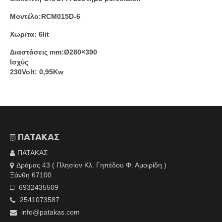
Μοντέλο:RCM015D-6
Χωρ/τα: 6lit
Διαστάσεις mm:Ø280×390
Ισχύς
230Volt: 0,95Kw
ΠΑΤΑΚΑΣ
ΠΑΤΑΚΑΣ
Δράμας 43 ( Πλησίον Κλ. Γηπέδου Φ. Αμοιρίδη )
Ξάνθη 67100
6932435509
2541073587
info@patakas.com