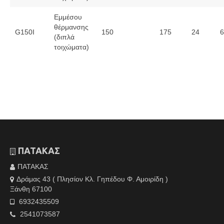
Εμμέσου
θέρμανσης
G150I
150
175
24
6
(διπλά
τοιχώματα)
ΠΑΤΑΚΑΣ
ΠΑΤΑΚΑΣ
Δράμας 43 ( Πλησίον Κλ. Γηπέδου Φ. Αμοιρίδη )
Ξάνθη 67100
6932435509
2541073587