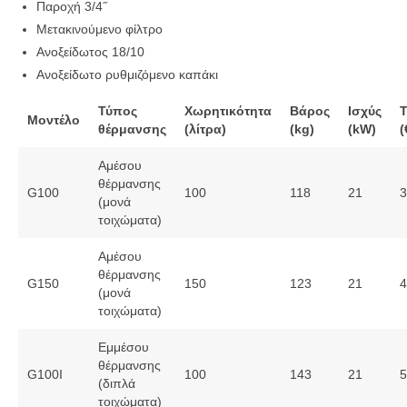
Παροχή 3/4˝
Μετακινούμενο φίλτρο
Ανοξείδωτος 18/10
Ανοξείδωτο ρυθμιζόμενο καπάκι
Τύπος
Χωρητικότητα
Βάρος
Ισχύς
Τ
Μοντέλο
θέρμανσης
(λίτρα)
(kg)
(kW)
(
Αμέσου
θέρμανσης
G100
100
118
21
3
(μονά
τοιχώματα)
Αμέσου
θέρμανσης
G150
150
123
21
4
(μονά
τοιχώματα)
Εμμέσου
θέρμανσης
G100I
100
143
21
5
(διπλά
τοιχώματα)