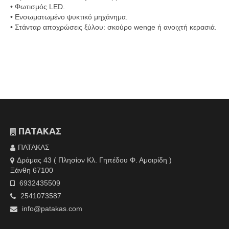
• Φωτισμός LED.
• Ενσωματωμένο ψυκτικό μηχάνημα.
• Στάνταρ αποχρώσεις ξύλου: σκούρο wenge ή ανοιχτή κερασιά.
ΠΑΤΑΚΑΣ
ΠΑΤΑΚΑΣ
Δράμας 43 ( Πλησίον Κλ. Γηπέδου Φ. Αμοιρίδη )
Ξάνθη 67100
6932435509
2541073587
info@patakas.com