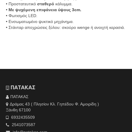
• Προστατευτικό
σταθερό
κάλυμμα.
•
Με ψυχόμενη επιφάνεια ύψους 3cm.
• Φωτισμός LED.
• Ενσωματωμένο ψυκτικό μηχάνημα.
• Στάνταρ αποχρώσεις ξύλου: σκούρο wenge ή ανοιχτή κερασιά.
ΠΑΤΑΚΑΣ
ΠΑΤΑΚΑΣ
Δράμας 43 ( Πλησίον Κλ. Γηπέδου Φ. Αμοιρίδη )
Ξάνθη 67100
6932435509
2541073587