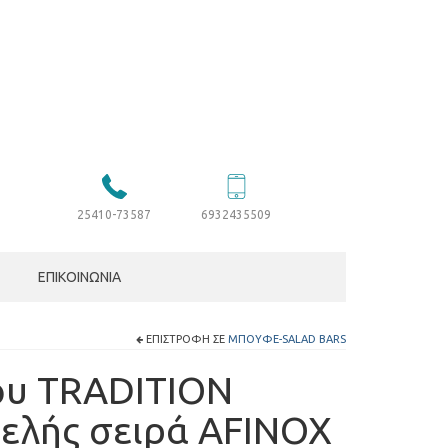
25410-73587
6932435509
ΕΠΙΚΟΙΝΩΝΊΑ
ΕΠΙΣΤΡΟΦΉ ΣΕ
ΜΠΟΥΦΈ-SALAD BARS
ου TRADITION
ελής σειρά AFINOX