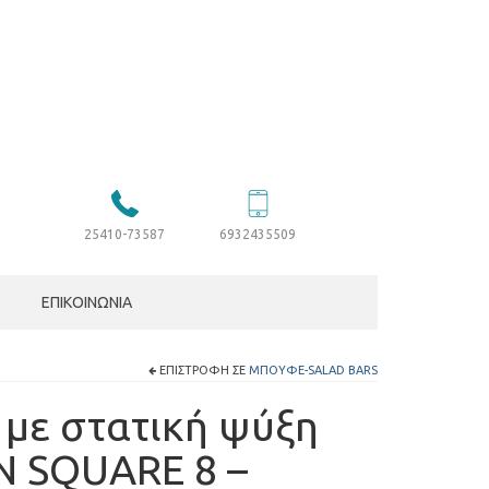
25410-73587
6932435509
ΕΠΙΚΟΙΝΩΝΊΑ
ΕΠΙΣΤΡΟΦΉ ΣΕ
ΜΠΟΥΦΈ-SALAD BARS
 με στατική ψύξη
N SQUARE 8 –