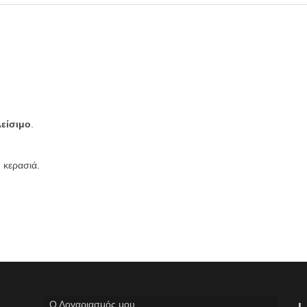
λείσιμο
.
 κερασιά.
Ο Λογαριασμός μου