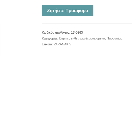
Ζητήστε Προσφορά
Κωδικός προϊόντος:
17-0963
Κατηγορίες:
Βιτρίνες εκθετήρια θερμαινόμενα
,
Παρουσίαση
Ετικέτα:
VARANAKIS