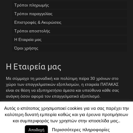
Tρόποι πληρωμής
Τρόποι παραγγελίας
Επιστροφές & Ακυρώσεις
Τρόποι αποστολής
Η Εταιρεία μας
Όροι χρήσης
Η Εταιρεία μας
Με σύμμαχο τη μοναδική και πολύτιμη πείρα 30 χρόνων στο
χώρο των επαγγελματικών εξοπλισμών, η εταιρεία ΠΑΤΑΚΑΣ
είναι σε θέση να εξυπηρετήσει άμεσα και υπεύθυνα κάθε σας
ανάγκη όσον αφορά τον επαγγελματικό εξοπλισμό.
Αυτός ο ιστότοπος χρησιμοποιεί cookies για να σας παρέχει την
Facebook
Instagram
TikTok
καλύτερη δυνατή εμπειρία καθώς και για έρευνα προτιμήσεων
και συμπεριφοράς των χρηστών στην ιστοσελίδα μας..
© 2026 ΠΑΤΑΚΑΣ - Created By
TechPlace
Περισσότερες πληροφορίες
Αποδοχή