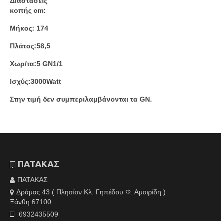
Διαστάσεις
κοπής cm:
Μήκος: 174
Πλάτος:58,5
Χωρ/τα:5 GN1/1
Ισχύς:3000Watt
Στην τιμή δεν συμπεριλαμβάνονται τα GN.
ΠΑΤΑΚΑΣ
ΠΑΤΑΚΑΣ
Δράμας 43 ( Πλησίον Κλ. Γηπέδου Φ. Αμοιρίδη )
Ξάνθη 67100
6932435509