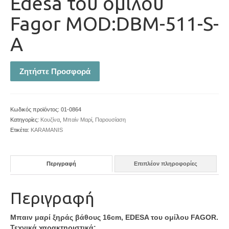
Edesa του ομίλου
Fagor MOD:DBM-511-S-
A
Ζητήστε Προσφορά
Κωδικός προϊόντος:
01-0864
Κατηγορίες:
Κουζίνα
,
Μπαίν Μαρί
,
Παρουσίαση
Ετικέτα:
KARAMANIS
Περιγραφή
Επιπλέον πληροφορίες
Περιγραφή
Μπαιν μαρί ξηράς βάθους 16cm, EDESA του ομίλου FAGOR.
Τεχνικά χαρακτηριστικά: