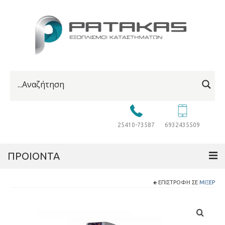
25410-73587
6932435509
ΠΡΟΙΟΝΤΑ
ΕΠΙΣΤΡΟΦΉ ΣΕ
ΜΊΞΕΡ