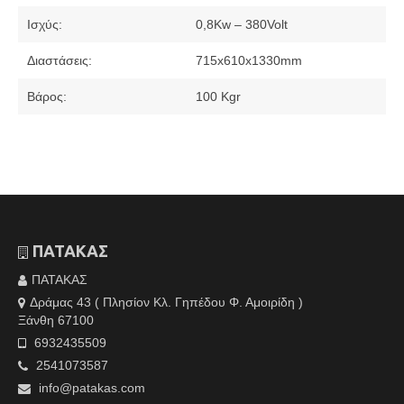
Ισχύς:
0,8Kw – 380Volt
Διαστάσεις:
715x610x1330mm
Βάρος:
100 Kgr
ΠΑΤΑΚΑΣ
ΠΑΤΑΚΑΣ
Δράμας 43 ( Πλησίον Κλ. Γηπέδου Φ. Αμοιρίδη )
Ξάνθη 67100
6932435509
2541073587
info@patakas.com