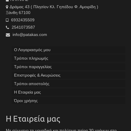
Δράμας 43 ( Πλησίον Κλ. Γηπέδου Φ. Αμοιρίδη )
Ξάνθη 67100
6932435509
2541073587
info@patakas.com
Ο Λογαριασμός μου
Tρόποι πληρωμής
Τρόποι παραγγελίας
Επιστροφές & Ακυρώσεις
Τρόποι αποστολής
Η Εταιρεία μας
Όροι χρήσης
Η Εταιρεία μας
Με σύμμαχο τη μοναδική και πολύτιμη πείρα 30 χρόνων στο