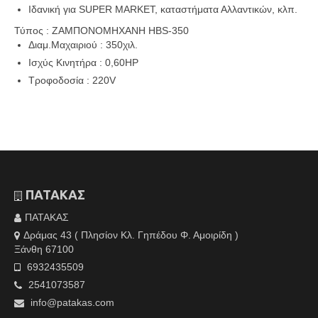
Ιδανική για SUPER MARKET, καταστήματα Αλλαντικών, κλπ.
Τύπος :
ΖΑΜΠΟΝΟΜΗΧΑΝΗ HBS-350
Διαμ.Μαχαιριού
:
350χιλ.
Ισχύς Κινητήρα
:
0,60ΗΡ
Τροφοδοσία
:
220V
ΠΑΤΑΚΑΣ
ΠΑΤΑΚΑΣ
Δράμας 43 ( Πλησίον Κλ. Γηπέδου Φ. Αμοιρίδη )
Ξάνθη 67100
6932435509
2541073587
info@patakas.com