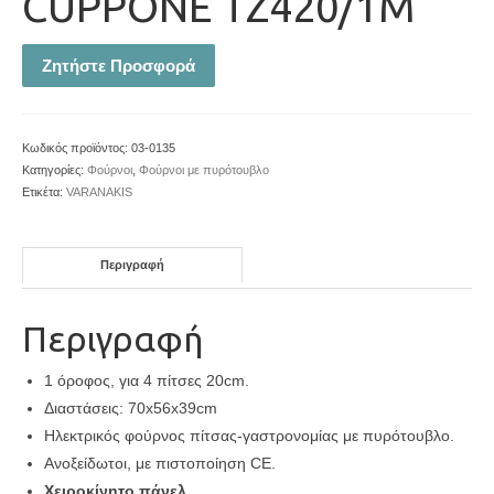
CUPPONE TZ420/1M
Ζητήστε Προσφορά
Κωδικός προϊόντος:
03-0135
Κατηγορίες:
Φούρνοι
,
Φούρνοι με πυρότουβλο
Ετικέτα:
VARANAKIS
Περιγραφή
Περιγραφή
1 όροφος, για 4 πίτσες 20cm.
Διαστάσεις: 70x56x39cm
Ηλεκτρικός φούρνος πίτσας-γαστρονομίας με πυρότουβλο.
Ανοξείδωτοι, με πιστοποίηση CE.
Χειροκίνητο πάνελ.