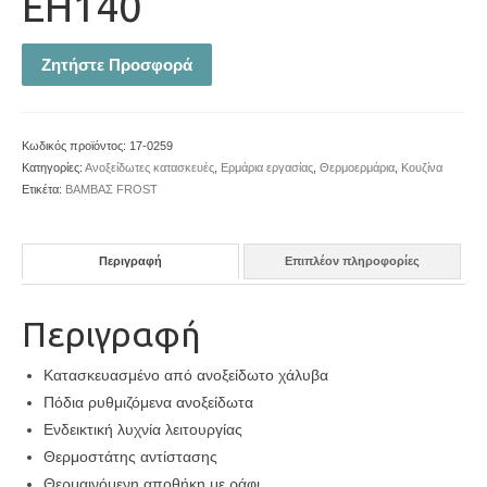
ΕΗ140
Ζητήστε Προσφορά
Κωδικός προϊόντος:
17-0259
Κατηγορίες:
Ανοξείδωτες κατασκευές
,
Ερμάρια εργασίας
,
Θερμοερμάρια
,
Κουζίνα
Ετικέτα:
ΒΑΜΒΑΣ FROST
Περιγραφή
Επιπλέον πληροφορίες
Περιγραφή
Κατασκευασμένο από ανοξείδωτο χάλυβα
Πόδια ρυθμιζόμενα ανοξείδωτα
Ενδεικτική λυχνία λειτουργίας
Θερμοστάτης αντίστασης
Θερμαινόμενη αποθήκη με ράφι