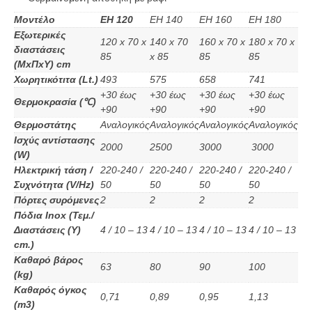
Μοντέλο
EH 120
EH 140
EH 160
EH 180
Εξωτερικές
120 x 70 x
140 x 70
160 x 70 x
180 x 70 x
διαστάσεις
85
x 85
85
85
(ΜxΠxΥ) cm
Χωρητικότιτα (Lt.)
493
575
658
741
+30 έως
+30 έως
+30 έως
+30 έως
Θερμοκρασία (℃)
+90
+90
+90
+90
Θερμοστάτης
Αναλογικός
Αναλογικός
Αναλογικός
Αναλογικός
Ισχύς αντίστασης
2000
2500
3000
3000
(W)
Ηλεκτρική τάση /
220-240 /
220-240 /
220-240 /
220-240 /
Συχνότητα (V/Hz)
50
50
50
50
Πόρτες συρόμενες
2
2
2
2
Πόδια Inox (Τεμ./
Διαστάσεις (Υ)
4 / 10 – 13
4 / 10 – 13
4 / 10 – 13
4 / 10 – 13
cm.)
Καθαρό βάρος
63
80
90
100
(kg)
Καθαρός όγκος
0,71
0,89
0,95
1,13
(m3)