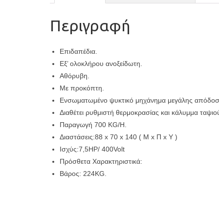
Περιγραφή
Επιδαπέδια.
Εξ’ ολοκλήρου ανοξείδωτη.
Αθόρυβη.
Με προκόπτη.
Ενσωματωμένο ψυκτικό μηχάνημα μεγάλης απόδοσης
Διαθέτει ρυθμιστή θερμοκρασίας και κάλυμμα ταψιο
Παραγωγή 700 KG/H.
Διαστάσεις:
88 x 70 x 140 ( Μ x Π x Υ )
Ισχύς:
7,5ΗΡ/ 400Volt
Πρόσθετα Χαρακτηριστικά:
Βάρος: 224KG.