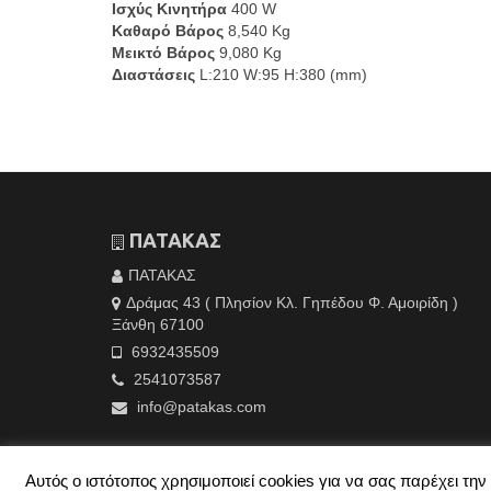
Ισχύς Κινητήρα
400 W
Καθαρό Βάρος
8,540 Kg
Μεικτό Βάρος
9,080 Kg
Διαστάσεις
L:210 W:95 Η:380 (mm)
ΠΑΤΑΚΑΣ
ΠΑΤΑΚΑΣ
Δράμας 43 ( Πλησίον Κλ. Γηπέδου Φ. Αμοιρίδη )
Ξάνθη 67100
6932435509
2541073587
info@patakas.com
Αυτός ο ιστότοπος χρησιμοποιεί cookies για να σας παρέχει τ