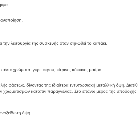
φιμα.
γανοποίηση.
ι την λειτουργία της συσκευής όταν σηκωθεί το καπάκι.
πέντε χρώματα: γκρι, εκρού, κίτρινο, κόκκινο, μαύρο.
πλής φάσεως, δίνοντας της ιδιαίτερα εντυπωσιακή μεταλλική όψη. Διατίθ
ων χρωματισμών κατόπιν παραγγελίας. Στο επάνω μέρος της υποδοχής τ
 ανοξείδωτη όψη.