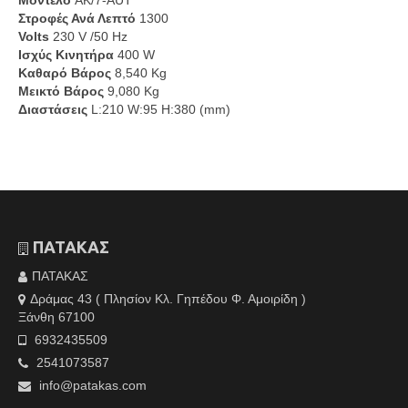
Μοντέλο
AK/7-AUT
Στροφές Ανά Λεπτό
1300
Volts
230 V /50 Hz
Ισχύς Κινητήρα
400 W
Καθαρό Βάρος
8,540 Kg
Μεικτό Βάρος
9,080 Kg
Διαστάσεις
L:210 W:95 Η:380 (mm)
ΠΑΤΑΚΑΣ
ΠΑΤΑΚΑΣ
Δράμας 43 ( Πλησίον Κλ. Γηπέδου Φ. Αμοιρίδη )
Ξάνθη 67100
6932435509
2541073587
info@patakas.com