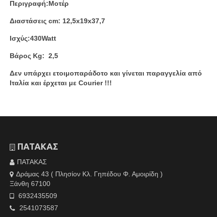
Περιγραφή:Μοτέρ
Διαστάσεις cm: 12,5x19x37,7
Ισχύς:430Watt
Βάρος Kg: 2,5
Δεν υπάρχει ετοιμοπαράδοτο και γίνεται παραγγελία από
Ιταλία και έρχεται με Courier !!!
ΠΑΤΑΚΑΣ
ΠΑΤΑΚΑΣ
Δράμας 43 ( Πλησίον Κλ. Γηπέδου Φ. Αμοιρίδη )
Ξάνθη 67100
6932435509
2541073587