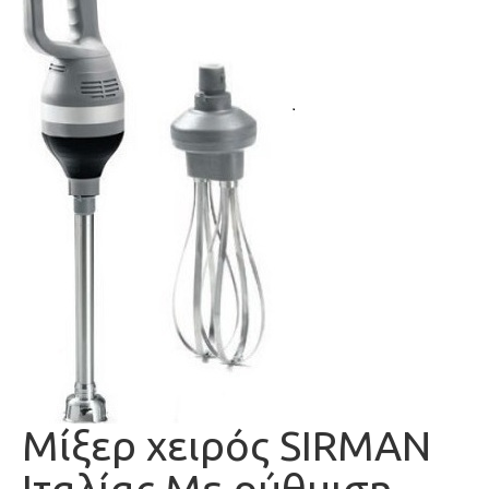
Μίξερ χειρός SIRMAN
Ιταλίας Με ρύθμιση