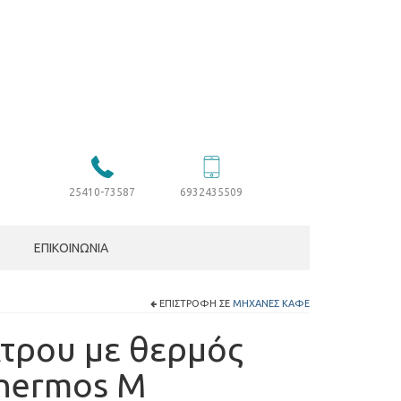
25410-73587
6932435509
ΕΠΙΚΟΙΝΩΝΊΑ
ΕΠΙΣΤΡΟΦΉ ΣΕ
ΜΗΧΑΝΈΣ ΚΑΦΈ
τρου με θερμός
hermos M