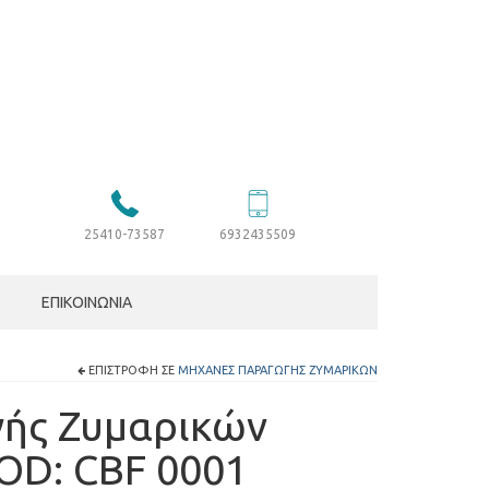
25410-73587
6932435509
ΕΠΙΚΟΙΝΩΝΊΑ
ΕΠΙΣΤΡΟΦΉ ΣΕ
ΜΗΧΑΝΈΣ ΠΑΡΑΓΩΓΉΣ ΖΥΜΑΡΙΚΏΝ
ής Ζυμαρικών
OD: CBF 0001