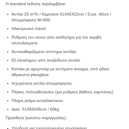
Η standard έκδοση περιλαμβάνει:
Αντλία 25 m³/h / Καμπάνα 41X45X22cm / Συγκ. 40cm /
Απορρόφηση W=900
Ηλεκτρονικό πάνελ
Ρύθμιση του κενού από αισθητήρα για πιο ακριβή
αποτελέσματα
Αυτοκαθαριζόμενο σύστημα αντλίας
Εξ ολοκλήρου από ανοξείδωτο ατσάλι
Καπάκι με αμορτισέρ με αυτόματο άνοιγμα, από ειδικό
άθραυστο plexiglass
Ισχυρότατη αντλία απορρόφησης
Πλάκες πολυαιθυλενίου (για ρύθμιση βάθους καμπάνας)
Πλήρη γκάμα ανταλλακτικών
Διασ. 51X56X45cm / 60kg
Πρόσθετα (κατόπιν παραγγελίας):
Υποδοχή για τροποποιημένη ατμόσφαιρα