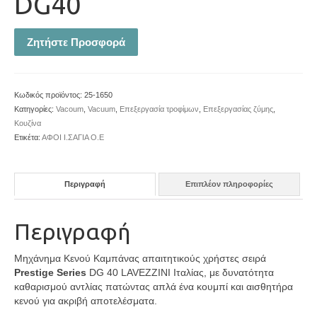
DG40
Ζητήστε Προσφορά
Κωδικός προϊόντος:
25-1650
Κατηγορίες:
Vacoum
,
Vacuum
,
Επεξεργασία τροφίμων
,
Επεξεργασίας ζύμης
,
Κουζίνα
Ετικέτα:
ΑΦΟΙ Ι.ΣΑΓΙΑ Ο.Ε
Περιγραφή
Επιπλέον πληροφορίες
Περιγραφή
Μηχάνημα Κενού Καμπάνας απαιτητικούς χρήστες σειρά
Prestige Series
DG 40 LAVEZZINI Ιταλίας, με δυνατότητα
καθαρισμού αντλίας πατώντας απλά ένα κουμπί και αισθητήρα
κενού για ακριβή αποτελέσματα.