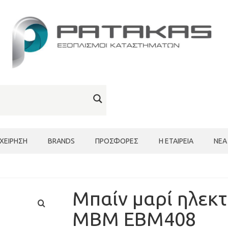
ΙΧΕΊΡΗΣΗ
BRANDS
ΠΡΟΣΦΟΡΈΣ
Η ΕΤΑΙΡΕΊΑ
ΝΈΑ
Μπαίν μαρί ηλεκ
MBM EBM408