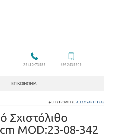
25410-73587
6932435509
ΕΠΙΚΟΙΝΩΝΊΑ
ΕΠΙΣΤΡΟΦΉ ΣΕ
ΑΞΕΣΟΥΆΡ ΠΊΤΣΑΣ
ό Σχιστόλιθο
cm MOD:23-08-342