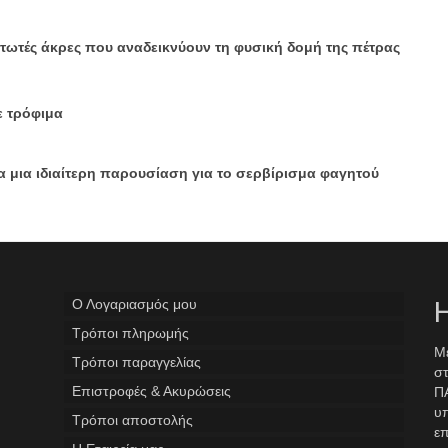
τωτές άκρες που αναδεικνύουν τη φυσική δομή της πέτρας
ε τρόφιμα
ια μια ιδιαίτερη παρουσίαση για το σερβίρισμα φαγητού
Ο Λογαριασμός μου
Η
Tρόποι πληρωμής
Με
Τρόποι παραγγελίας
στ
Επιστροφές & Ακυρώσεις
ΠΑ
υ
Τρόποι αποστολής
επ