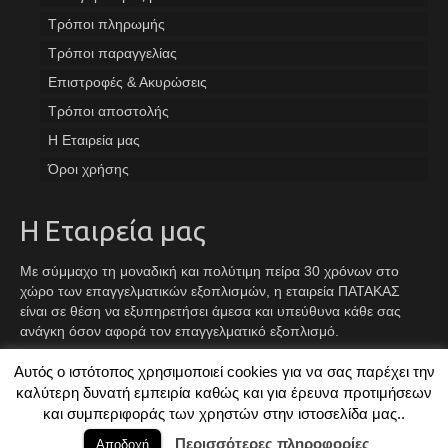
Tρόποι πληρωμής
Τρόποι παραγγελίας
Επιστροφές & Ακυρώσεις
Τρόποι αποστολής
Η Εταιρεία μας
Όροι χρήσης
Η Εταιρεία μας
Με σύμμαχο τη μοναδική και πολύτιμη πείρα 30 χρόνων στο
χώρο των επαγγελματικών εξοπλισμών, η εταιρεία ΠΑΤΑΚΑΣ
είναι σε θέση να εξυπηρετήσει άμεσα και υπεύθυνα κάθε σας
ανάγκη όσον αφορά τον επαγγελματικό εξοπλισμό.
Αυτός ο ιστότοπος χρησιμοποιεί cookies για να σας παρέχει την
Facebook
Instagram
TikTok
καλύτερη δυνατή εμπειρία καθώς και για έρευνα προτιμήσεων
και συμπεριφοράς των χρηστών στην ιστοσελίδα μας..
© 2026 ΠΑΤΑΚΑΣ - Created By
TechPlace
Περισσότερες πληροφορίες
Αποδοχή