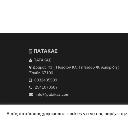
ΠΑΤΑΚΑΣ
ΠΑΤΑΚΑΣ
Δράμας 43 ( Πλησίον Κλ. Γηπέδου Φ. Αμοιρίδη )
Ξάνθη 67100
6932435509
2541073587
info@patakas.com
Αυτός ο ιστότοπος χρησιμοποιεί cookies για να σας παρέχει τ
© 2026 ΠΑΤΑΚΑΣ - Created By
TechPlace