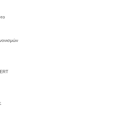
ωτο
ανονισμών
 ERT
ς