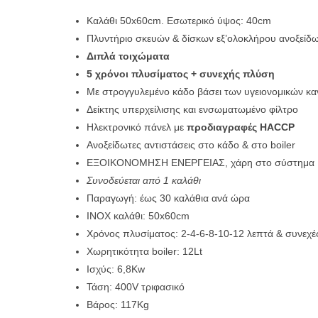
Kαλάθι 50x60cm. Εσωτερικό ύψος: 40cm
Πλυντήριο σκευών & δίσκων εξ’ολοκλήρου ανοξείδ
Διπλά τοιχώματα
5 χρόνοι πλυσίματος + συνεχής πλύση
Με στρογγυλεμένο κάδο βάσει των υγειονομικών κ
Δείκτης υπερχείλισης και ενσωματωμένο φίλτρο
Ηλεκτρονικό πάνελ με
προδιαγραφές HACCP
Ανοξείδωτες αντιστάσεις στο κάδο & στο boiler
ΕΞΟΙΚΟΝΟΜΗΣΗ ΕΝΕΡΓΕΙΑΣ, χάρη στο σύστημα
Συνοδεύεται από 1 καλάθι
Παραγωγή: έως 30 καλάθια ανά ώρα
INOX καλάθι: 50x60cm
Χρόνος πλυσίματος: 2-4-6-8-10-12 λεπτά & συνεχέ
Χωρητικότητα boiler: 12Lt
Ισχύς: 6,8Kw
Τάση: 400V τριφασικό
Βάρος: 117Kg