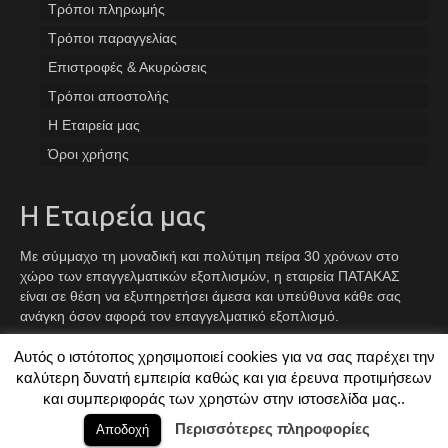
Tρόποι πληρωμής
Τρόποι παραγγελίας
Επιστροφές & Ακυρώσεις
Τρόποι αποστολής
Η Εταιρεία μας
Όροι χρήσης
Η Εταιρεία μας
Με σύμμαχο τη μοναδική και πολύτιμη πείρα 30 χρόνων στο
χώρο των επαγγελματικών εξοπλισμών, η εταιρεία ΠΑΤΑΚΑΣ
είναι σε θέση να εξυπηρετήσει άμεσα και υπεύθυνα κάθε σας
ανάγκη όσον αφορά τον επαγγελματικό εξοπλισμό.
Αυτός ο ιστότοπος χρησιμοποιεί cookies για να σας παρέχει την
Facebook
Instagram
TikTok
καλύτερη δυνατή εμπειρία καθώς και για έρευνα προτιμήσεων
και συμπεριφοράς των χρηστών στην ιστοσελίδα μας..
© 2026 ΠΑΤΑΚΑΣ - Created By
TechPlace
Περισσότερες πληροφορίες
Αποδοχή