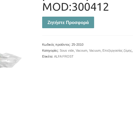
MOD:300412
Ζητήστε Προσφορά
Κωδικός προϊόντος:
25-2010
Κατηγορίες:
Sous vide
,
Vacoum
,
Vacuum
,
Επεξεργασίας ζύμης
Ετικέτα:
ALFA FROST