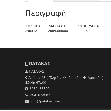
Περιγραφή
ΚΩ∆ΙΚΟΣ ∆ΙΑΣΤΑΣΗ ΣΥΣΚΕΥΑΣΙΑ
300412 200x300mm 50
ΠΑΤΑΚΑΣ
ΠΑΤΑΚΑΣ
Δράμας 43 ( Πλησίον Κλ. Γηπέδου Φ. Αμοιρίδη )
Ξάνθη 67100
6932435509
2541073587
info@patakas.com