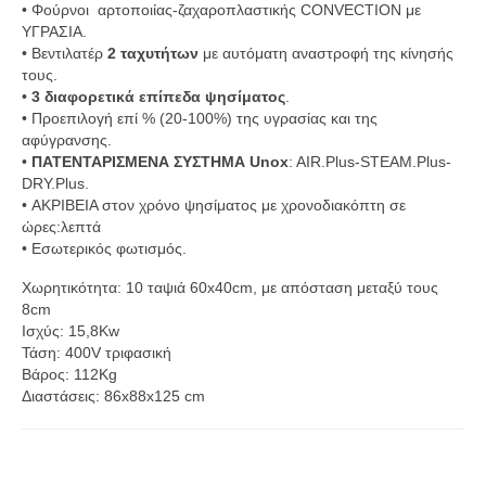
• Φούρνοι αρτοποιίας-ζαχαροπλαστικής CONVECTION με
ΥΓΡΑΣΙΑ.
• Βεντιλατέρ
2 ταχυτήτων
με αυτόματη αναστροφή της κίνησής
τους.
•
3 διαφορετικά επίπεδα ψησίματος
.
• Προεπιλογή επί % (20-100%) της υγρασίας και της
αφύγρανσης.
•
ΠΑΤΕΝΤΑΡΙΣΜΕΝΑ ΣΥΣΤΗΜΑ Unox
: AIR.Plus-STEAM.Plus-
DRY.Plus.
• ΑΚΡΙΒΕΙΑ στον χρόνο ψησίματος με χρονοδιακόπτη σε
ώρες:λεπτά
• Εσωτερικός φωτισμός.
Χωρητικότητα: 10 ταψιά 60x40cm, με απόσταση μεταξύ τους
8cm
Ισχύς: 15,8Kw
Τάση: 400V τριφασική
Βάρος: 112Kg
Διαστάσεις: 86x88x125 cm