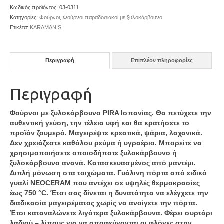
Κωδικός προϊόντος:
03-0311
Κατηγορίες:
Φούρνοι
,
Φούρνοι παραδοσιακοί με ξυλοκάρβουνο
Ετικέτα:
KARAMANIS
Περιγραφή
Επιπλέον πληροφορίες
Περιγραφή
Φούρνοι με ξυλοκάρβουνο PIRA Ισπανίας. Θα πετύχετε την
αυθεντική γεύση, την τέλεια υφή και θα κρατήσετε το
προϊόν ζουμερό. Μαγειρέψτε κρεατικά, ψάρια, λαχανικά.
Δεν χρειάζεστε καθόλου ρεύμα ή υγραέριο. Μπορείτε να
χρησιμοποιήσετε οποιοδήποτε ξυλοκάρβουνο ή
ξυλοκάρβουνο ανανά. Κατασκευασμένος από μαντέμι.
Διπλή μόνωση στα τοιχώματα. Γυάλινη πόρτα από ειδικό
γυαλί NEOCERAM που αντέχει σε υψηλές θερμοκρασίες
έως 750 °C. Έτσι σας δίνεται η δυνατότητα να ελέγχετε την
διαδικασία μαγειρέματος χωρίς να ανοίγετε την πόρτα.
Έτσι καταναλώνετε λιγότερα ξυλοκάρβουνα. Φέρει συρτάρι
λαδιού – λίπους για να αποφεύγονται οι φλόγες στην