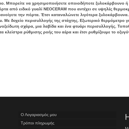
έριο. Μπορείτε να χρησιμοποιήσετε οποιοδήποτε ξυλοκάρβουνο
όρτα από ειδικό γυαλί NEOCERAM που αντέχει σε υψηλές θερμοκρα
 ανοίγετε την πόρτα. Έτσι καταναλώνετε λιγότερα ξυλοκάρβουνα. 
 Με δοχείο περισυλλογής της στάχτης. Εξωτερικό θερμόμετρο γι
νοξείδωτη σχάρα, μια λαβίδα και ένα φτυάρι περισυλλογής. Τοπο
α κλείστρα ρύθμισης ροής του αέρα και έτσι ρυθμίζουμε το οξυγό
Ο Λογαριασμός μου
Η
Tρόποι πληρωμής
Με