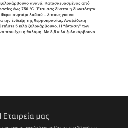
 ή ξυλοκάρβουνο ανανά. Κατασκευασμένος από
σίες έως 750 °C. Έτσι σας δίνεται η δυνατότητα
Φέρει συρτάρι λαδιού – λίπους για να
α την ένδειξη της θερμοκρασίας. Ανοξείδωτη
θετήστε 5 κιλά ξυλοκάρβουνο. Η “ένταση” των
νο που έχει η θαλάμη. Με 8,5 κιλά ξυλοκάρβουνο
 Εταιρεία μας
 σύμμαχο τη μοναδική και πολύτιμη πείρα 30 χρόνων