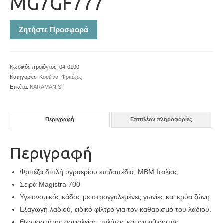
MG7GF777
Ζητήστε Προσφορά
Κωδικός προϊόντος:
04-0100
Κατηγορίες:
Κουζίνα
,
Φριτέζες
Ετικέτα:
KARAMANIS
Περιγραφή
Επιπλέον πληροφορίες
Περιγραφή
Φριτέζα διπλή υγραερίου επιδαπέδια, ΜΒΜ Ιταλίας.
Σειρά Magistra 700
Υγειονομικός κάδος με στρογγυλεμένες γωνίες και κρύα ζώνη.
Εξαγωγή λαδιού, ειδικό φίλτρο για τον καθαρισμό του λαδιού.
Θερμοστάτης ασφαλείας, πιλότος και σπινθιριστής.