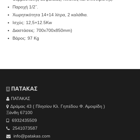
Παροχή 1/2˝.
Χωρητικότητα 14+14 λίτρα, 2 καλάθια.
Ισχύς: 12,5+12.5Kw
Διαστάσεις: 700x700x850mm)
Βάρος: 97 Kg
ΠΑΤΑΚΑΣ
ΠΑΤΑΚΑΣ
Δράμας 43 ( Πλησίον Κλ. Γηπέδου Φ. Αμοιρίδη )
Ξάνθη 67100
6932435509
2541073587
info@patakas.com