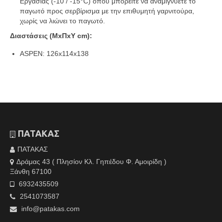
Εργασίας (-10 / -15°C) όπου μπορείτε να αναμιγνύετε το
παγωτό προς σερβίρισμα με την επιθυμητή γαρνιτούρα,
χωρίς να λιώνει το παγωτό.
Διαστάσεις (ΜxΠxΥ cm):
ASPEN: 126x114x138
ΠΑΤΑΚΑΣ
ΠΑΤΑΚΑΣ
Δράμας 43 ( Πλησίον Κλ. Γηπέδου Φ. Αμοιρίδη )
Ξάνθη 67100
6932435509
2541073587
info@patakas.com