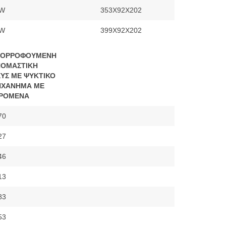
8W
353X92X202
6W
399Χ92Χ202
ΠΟΡΡΟΦΟΥΜΕΝΗ
ΟΜΑΣΤΙΚΗ
ΧΥΣ ΜΕ ΨΥΚΤΙΚΟ
ΧΑΝΗΜΑ ΜΕ
ΡΟΜΕΝΑ
70
27
46
13
83
53