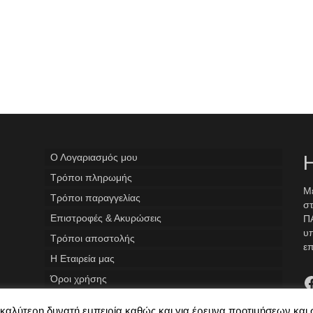
Ο Λογαριασμός μου
Η
Tρόποι πληρωμής
Με
Τρόποι παραγγελίας
στ
Επιστροφές & Ακυρώσεις
ΠΑ
υ
Τρόποι αποστολής
επ
Η Εταιρεία μας
F
Όροι χρήσης
ην καλύτερη δυνατή εμπειρία καθώς και για έρευνα προτιμήσεων και