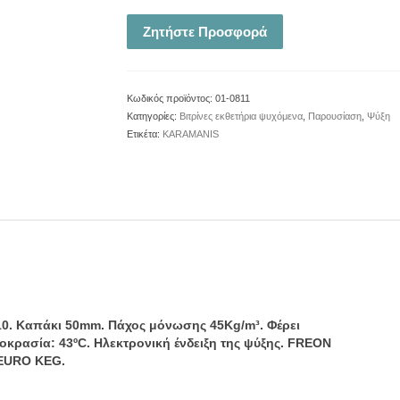
Ζητήστε Προσφορά
Κωδικός προϊόντος:
01-0811
Κατηγορίες:
Βιτρίνες εκθετήρια ψυχόμενα
,
Παρουσίαση
,
Ψύξη
Ετικέτα:
KARAMANIS
8/10. Καπάκι 50mm. Πάχος μόνωσης 45Kg/m³. Φέρει
οκρασία: 43ºC. Ηλεκτρονική ένδειξη της ψύξης. FREON
t EURO KEG.