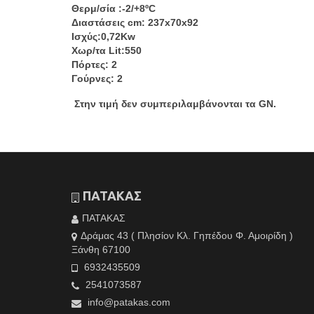
Θερμ/σία :-2/+8ºC
Διαστάσεις cm: 237x70x92
Ισχύς:0,72Kw
Χωρ/τα Lit:550
Πόρτες: 2
Γούρνες: 2
Στην τιμή δεν συμπεριλαμβάνονται τα GN.
ΠΑΤΑΚΑΣ
ΠΑΤΑΚΑΣ
Δράμας 43 ( Πλησίον Κλ. Γηπέδου Φ. Αμοιρίδη )
Ξάνθη 67100
6932435509
2541073587
info@patakas.com