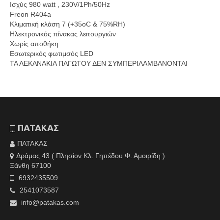
Ισχύς 980 watt , 230V/1Ph/50Hz
Freon R404a
Κλιματική κλάση 7 (+35oC & 75%RH)
Ηλεκτρονικός πίνακας λειτουργιών
Χωρίς αποθήκη
Εσωτερικός φωτιμσός LED
ΤΑ ΛΕΚΑΝΑΚΙΑ ΠΑΓΩΤΟΥ ΔΕΝ ΣΥΜΠΕΡΙΛΑΜΒΑΝΟΝΤΑΙ
ΠΑΤΑΚΑΣ
ΠΑΤΑΚΑΣ
Δράμας 43 ( Πλησίον Κλ. Γηπέδου Φ. Αμοιρίδη )
Ξάνθη 67100
6932435509
2541073587
info@patakas.com