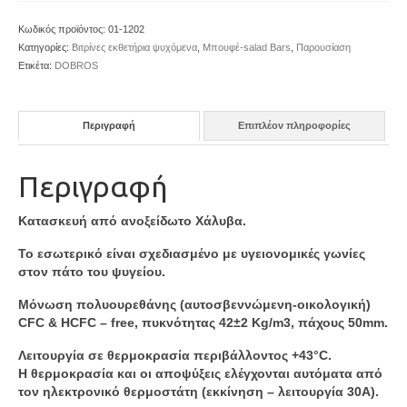
Κωδικός προϊόντος:
01-1202
Κατηγορίες:
Βιτρίνες εκθετήρια ψυχόμενα
,
Μπουφέ-salad Bars
,
Παρουσίαση
Ετικέτα:
DOBROS
Περιγραφή
Επιπλέον πληροφορίες
Περιγραφή
Κατασκευή από ανοξείδωτο Χάλυβα.
Το εσωτερικό είναι σχεδιασμένο με υγειονομικές γωνίες
στον πάτο του ψυγείου.
Μόνωση πολυουρεθάνης (αυτοσβεννώμενη-οικολογική)
CFC & HCFC – free, πυκνότητας 42±2 Kg/m3, πάχους 50mm.
Λειτουργία σε θερμοκρασία περιβάλλοντος +43°C.
Η θερμοκρασία και οι αποψύξεις ελέγχονται αυτόματα από
τον ηλεκτρονικό θερμοστάτη (εκκίνηση – λειτουργία 30Α).