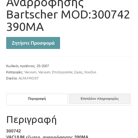
Αναρρόφησης
Bartscher MOD:300742
390MA
Ζητήστε Προσφορά
Κωδικός προϊόντος:
25-2007
Κατηγορίες:
Vacoum
,
Vacuum
,
Επεξεργασίας ζύμης
,
Κουζίνα
Ετικέτα:
ALFA FROST
Περιγραφή
Επιπλέον πληροφορίες
Περιγραφή
300742
VACUUM εξωτερ. αναρρόφησης 390MA