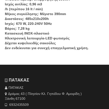
Ισχύς αντλίας: 0,96 m3
/h (περίπου 16 lt / min)
Μήκος συγκόλησης: Μέγιστο 390mm
∆ιαστάσεις: 485x210x200h
Ισχύς: 670 W, 220-240V 50Hz
Βάρος: 7,28 kg
Κατασκευή INOX-πλαστικό
Ηλεκτρονική λειτουργία-LED φωτισμός
∆έχεται κυψελοειδής σακούλες
∆εν ενδείκνυται για συνεχή επαγγελματική χρήση.
ΠΑΤΑΚΑΣ
ΠΑΤΑΚΑΣ
Δράμας 43 ( Πλησίον Κλ. Γηπέδου Φ. Αμοιρίδη )
Ξάνθη 67100
6932435509