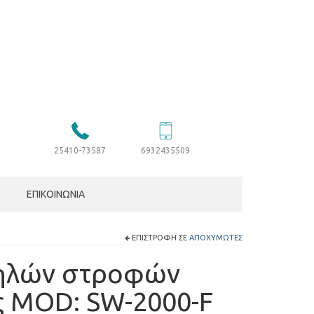
25410-73587
6932435509
ΕΠΙΚΟΙΝΩΝΊΑ
ΕΠΙΣΤΡΟΦΉ ΣΕ
ΑΠΟΧΥΜΩΤΈΣ
ηλών στροφών
ς MOD: SW-2000-F