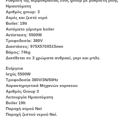
Ρύθμιση της θερμοκρασίας ενός group με ρυθμιστή ροής
Ημιαυτόματη
Αριθμός group: 3
Ατμός και ζεστό νερό
Boiler: 19lt
Αυτόματο γέμισμα boiler
Αντίσταση: 5500W
Τροφοδοσία: 380V
Διαστάσεις: 975Χ570Χ515mm
Βάρος: 74kg
Διατίθεται σε 3 χρώματα ανθρακί, γκρι και μπλε.
Ενέργεια
Ισχύς 5500W
Τροφοδοσία 380V/3N/50Hz
Χαρακτηρηστικά Μηχανών espresso
Αριθμός Group 3
Λειτουργία Ημιαυτόματη
Boiler 19lt
Παροχή ατμού Ναί
Παροχή ζεστού νερού Ναί.