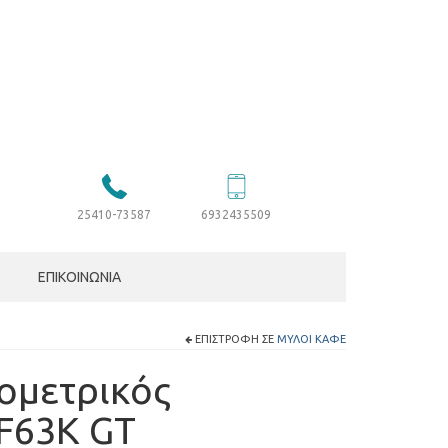
25410-73587
6932435509
ΕΠΙΚΟΙΝΩΝΊΑ
ΕΠΙΣΤΡΟΦΉ ΣΕ
ΜΎΛΟΙ ΚΑΦΈ
ομετρικός
F63K GT