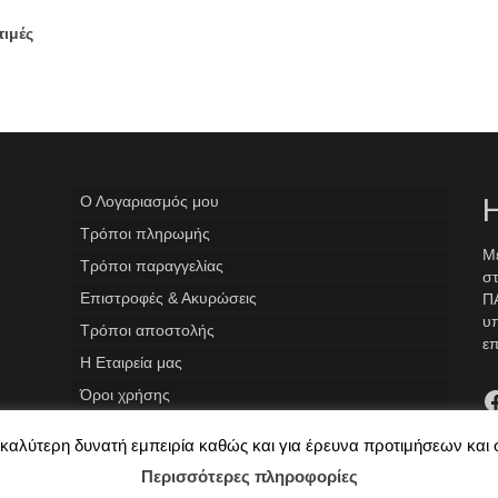
ιμές
Ο Λογαριασμός μου
Η
Tρόποι πληρωμής
Με
Τρόποι παραγγελίας
στ
Επιστροφές & Ακυρώσεις
ΠΑ
υ
Τρόποι αποστολής
επ
Η Εταιρεία μας
F
Όροι χρήσης
ην καλύτερη δυνατή εμπειρία καθώς και για έρευνα προτιμήσεων και
Περισσότερες πληροφορίες