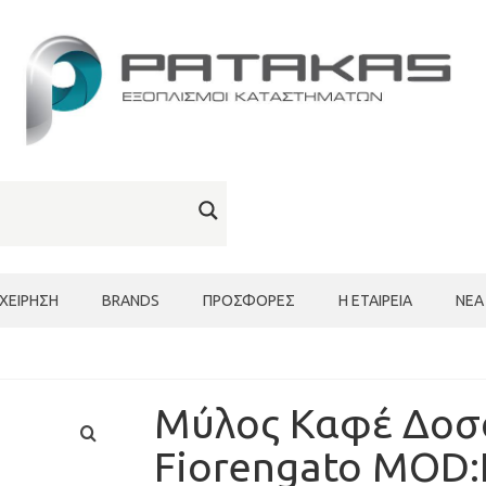
ΙΧΕΊΡΗΣΗ
BRANDS
ΠΡΟΣΦΟΡΈΣ
Η ΕΤΑΙΡΕΊΑ
ΝΈΑ
Μύλος Καφέ Δοσ
Fiorengato MOD: