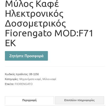
Μύλος Καφέ
Ηλεκτρονικός
Δοσομετρικός
Fiorengato MOD:F71
EK
Ζητήστε Προσφορά
Κωδικός προϊόντος:
08-1156
Κατηγορίες:
Μηχανήματα καφέ
,
Μύλοι καφέ
Ετικέτα:
FIORENGATO
Περιγραφή
Επιπλέον πληροφορίες