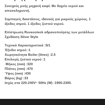
Συνεχούς ροής μηχανή καφέ. Με δοχείο νερού και
αποσκληρυντή.
Συμπαγείς διαστάσεις, ιδανικές για μικρούς χώρους. 1
έξοδος ατμού. 1 έξοδος ζεστού νερού.
Επίστρωση Ruvecoteck αδρανοποίησης των μετάλλων
Σχεδίαση Silver Style
Τεχνικά
Χαρακτηριστικά :
S/1
Έξοδοι
ατμού :
1
Χωρητικότητα
Boiler (litres) :
2.5
Επιλογές
ζεστού
νερού :
1
Μήκος
(mm) :
320
Πλάτος
(mm) :
470
Ύψος
(mm) :
430
Βάρος
(kg) :
33
Ισχύς
στα
220-240V~ 50Hz (W) :
1900-2300.