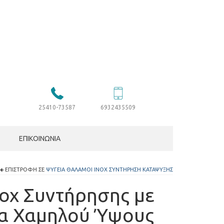
25410-73587
6932435509
ΕΠΙΚΟΙΝΩΝΊΑ
ΕΠΙΣΤΡΟΦΉ ΣΕ
ΨΥΓΕΊΑ ΘΆΛΑΜΟΙ INOX ΣΥΝΤΉΡΗΣΗ ΚΑΤΆΨΥΞΗΣ
nox Συντήρησης με
μα Χαμηλού Ύψους