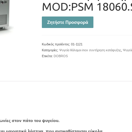
MOD:PSM 18060.S
Ζητήστε Προσφορά
Κωδικός προϊόντος:
01-1121
Κατηγορίες:
Ψυγεία θάλαμοι inox συντήρηση κατάψυξης
,
Ψυγεί
Ετικέτα:
DOBROS
γωνίες στον πάτο του ψυγείου.
ι μαγνητικά λάστιχα, που αντικαθίστανται εύκολα.