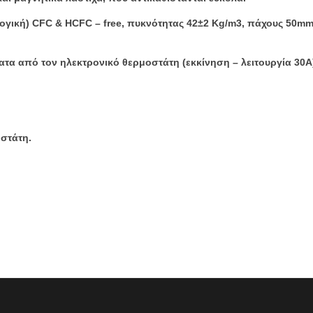
ική) CFC & HCFC – free, πυκνότητας 42±2 Kg/m3, πάχους 50mm
ατα από τον ηλεκτρονικό θερμοστάτη (εκκίνηση – λειτουργία 30Α
στάτη.