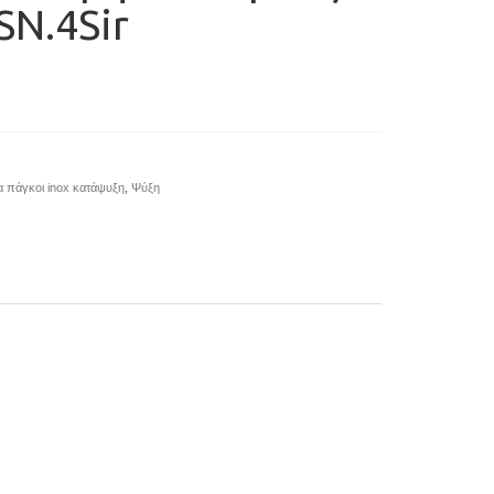
N.4Sir
α πάγκοι inox κατάψυξη
,
Ψύξη